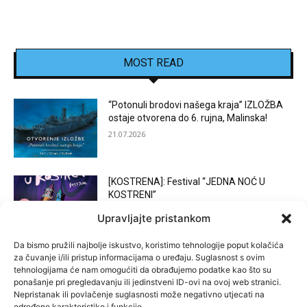
MOST READ
“Potonuli brodovi našega kraja” IZLOŽBA
ostaje otvorena do 6. rujna, Malinska!
21.07.2026
[KOSTRENA]: Festival “JEDNA NOĆ U
KOSTRENI”
15.07.2026
Upravljajte pristankom
Da bismo pružili najbolje iskustvo, koristimo tehnologije poput kolačića
za čuvanje i/ili pristup informacijama o uređaju. Suglasnost s ovim
[BAKAR]: MARGARETINO LETO 2026!
tehnologijama će nam omogućiti da obrađujemo podatke kao što su
15.07.2026
ponašanje pri pregledavanju ili jedinstveni ID-ovi na ovoj web stranici.
Nepristanak ili povlačenje suglasnosti može negativno utjecati na
određene karakteristike i funkcije.