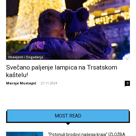
Obavijesti i Događanja
Svečano paljenje lampica na Trsatskom
kaštelu!
Maroje Mustapić
-
27.11.2024
0
MOST READ
“Potonuli brodovi našega kraja” IZLOŽBA