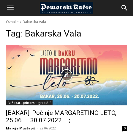
Oznake
Bakarska Vala
Tag:
Bakarska Vala
"a Bakar...primorski gradić.."
[BAKAR]: Počinje MARGARETINO LETO,
25.06. – 30.07.2022. …;
Maroje Mustapić
-
22.06.2022
0