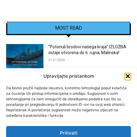
MOST READ
“Potonuli brodovi našega kraja” IZLOŽBA
ostaje otvorena do 6. rujna, Malinska!
21.07.2026
Upravljajte pristankom
[KOSTRENA]: Festival “JEDNA NOĆ U
KOSTRENI”
Da bismo pružili najbolje iskustvo, koristimo tehnologije poput kolačića
za čuvanje i/ili pristup informacijama o uređaju. Suglasnost s ovim
15.07.2026
tehnologijama će nam omogućiti da obrađujemo podatke kao što su
ponašanje pri pregledavanju ili jedinstveni ID-ovi na ovoj web stranici.
Nepristanak ili povlačenje suglasnosti može negativno utjecati na
[BAKAR]: MARGARETINO LETO 2026!
određene karakteristike i funkcije.
15.07.2026
Prihvati