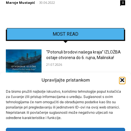
Maroje Mustapić
-
30.06.2022
0
MOST READ
“Potonuli brodovi našega kraja” IZLOŽBA
ostaje otvorena do 6. rujna, Malinska!
21.07.2026
Upravljajte pristankom
[KOSTRENA]: Festival “JEDNA NOĆ U
KOSTRENI”
Da bismo pružili najbolje iskustvo, koristimo tehnologije poput kolačića
za čuvanje i/ili pristup informacijama o uređaju. Suglasnost s ovim
15.07.2026
tehnologijama će nam omogućiti da obrađujemo podatke kao što su
ponašanje pri pregledavanju ili jedinstveni ID-ovi na ovoj web stranici.
Nepristanak ili povlačenje suglasnosti može negativno utjecati na
[BAKAR]: MARGARETINO LETO 2026!
određene karakteristike i funkcije.
15.07.2026