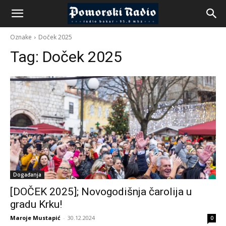
Oznake
Doček 2025
Tag:
Doček 2025
Događanja
[DOČEK 2025]; Novogodišnja čarolija u
gradu Krku!
Maroje Mustapić
-
30.12.2024
0