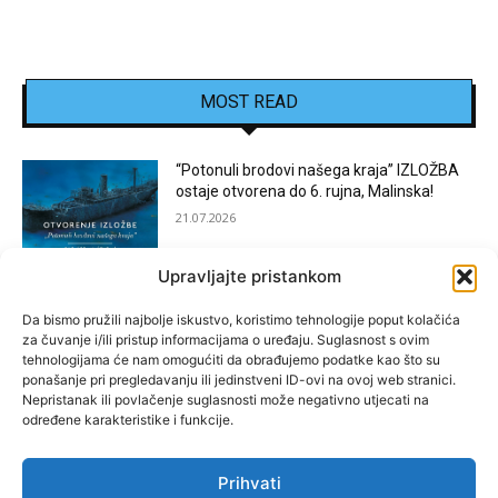
MOST READ
“Potonuli brodovi našega kraja” IZLOŽBA
ostaje otvorena do 6. rujna, Malinska!
21.07.2026
Upravljajte pristankom
[KOSTRENA]: Festival “JEDNA NOĆ U
KOSTRENI”
Da bismo pružili najbolje iskustvo, koristimo tehnologije poput kolačića
za čuvanje i/ili pristup informacijama o uređaju. Suglasnost s ovim
15.07.2026
tehnologijama će nam omogućiti da obrađujemo podatke kao što su
ponašanje pri pregledavanju ili jedinstveni ID-ovi na ovoj web stranici.
Nepristanak ili povlačenje suglasnosti može negativno utjecati na
[BAKAR]: MARGARETINO LETO 2026!
određene karakteristike i funkcije.
15.07.2026
Prihvati