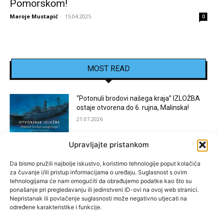
Pomorskom!
Maroje Mustapić
-
15.04.2025
0
MOST READ
“Potonuli brodovi našega kraja” IZLOŽBA
ostaje otvorena do 6. rujna, Malinska!
21.07.2026
Upravljajte pristankom
[KOSTRENA]: Festival “JEDNA NOĆ U
KOSTRENI”
Da bismo pružili najbolje iskustvo, koristimo tehnologije poput kolačića
za čuvanje i/ili pristup informacijama o uređaju. Suglasnost s ovim
15.07.2026
tehnologijama će nam omogućiti da obrađujemo podatke kao što su
ponašanje pri pregledavanju ili jedinstveni ID-ovi na ovoj web stranici.
Nepristanak ili povlačenje suglasnosti može negativno utjecati na
[BAKAR]: MARGARETINO LETO 2026!
određene karakteristike i funkcije.