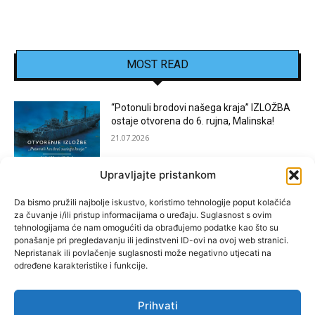
MOST READ
“Potonuli brodovi našega kraja” IZLOŽBA
ostaje otvorena do 6. rujna, Malinska!
21.07.2026
Upravljajte pristankom
[KOSTRENA]: Festival “JEDNA NOĆ U
KOSTRENI”
Da bismo pružili najbolje iskustvo, koristimo tehnologije poput kolačića
za čuvanje i/ili pristup informacijama o uređaju. Suglasnost s ovim
15.07.2026
tehnologijama će nam omogućiti da obrađujemo podatke kao što su
ponašanje pri pregledavanju ili jedinstveni ID-ovi na ovoj web stranici.
Nepristanak ili povlačenje suglasnosti može negativno utjecati na
[BAKAR]: MARGARETINO LETO 2026!
određene karakteristike i funkcije.
15.07.2026
Prihvati