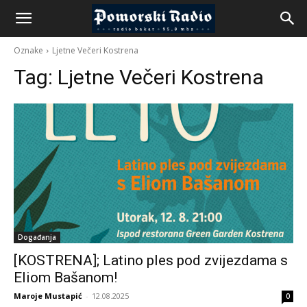
Oznake
Ljetne Večeri Kostrena
Tag:
Ljetne Večeri Kostrena
Događanja
[KOSTRENA]; Latino ples pod zvijezdama s
Eliom Bašanom!
Maroje Mustapić
-
12.08.2025
0