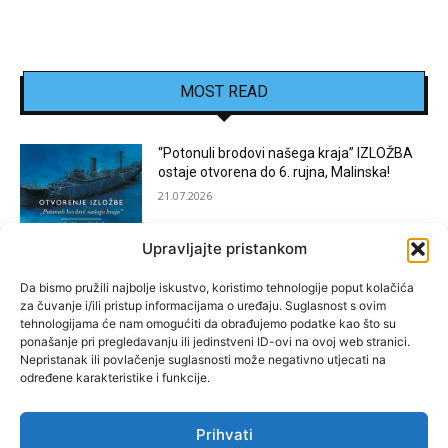
MOST READ
“Potonuli brodovi našega kraja” IZLOŽBA
ostaje otvorena do 6. rujna, Malinska!
21.07.2026
Upravljajte pristankom
[KOSTRENA]: Festival “JEDNA NOĆ U
KOSTRENI”
Da bismo pružili najbolje iskustvo, koristimo tehnologije poput kolačića
za čuvanje i/ili pristup informacijama o uređaju. Suglasnost s ovim
15.07.2026
tehnologijama će nam omogućiti da obrađujemo podatke kao što su
ponašanje pri pregledavanju ili jedinstveni ID-ovi na ovoj web stranici.
Nepristanak ili povlačenje suglasnosti može negativno utjecati na
[BAKAR]: MARGARETINO LETO 2026!
određene karakteristike i funkcije.
15.07.2026
Prihvati