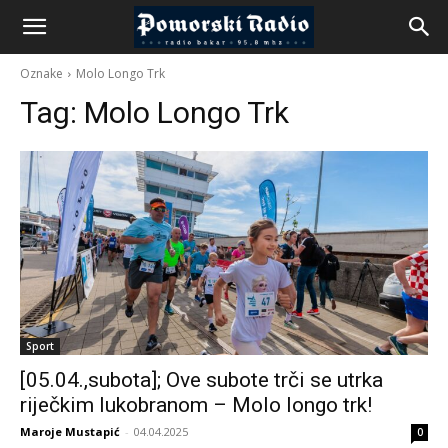
Oznake
Molo Longo Trk
Tag:
Molo Longo Trk
Sport
[05.04.,subota]; Ove subote trči se utrka
riječkim lukobranom – Molo longo trk!
Maroje Mustapić
-
04.04.2025
0