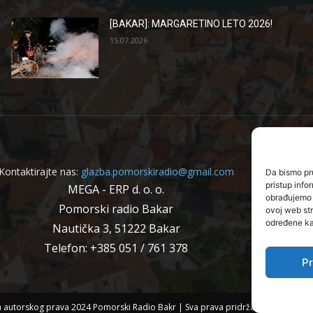
[BAKAR]: MARGARETINO LETO 2026!
15.07.2026
Kontaktirajte nas:
glazba.pomorskiradio@gmail.com
Da bismo pru
pristup inf
MEGA - ERP d. o. o.
obrađujemo p
Pomorski radio Bakar
ovoj web str
određene kar
Nautička 3, 51222 Bakar
Telefon: +385 051 / 761 378
Pr
a autorskog prava 2024 Pomorski Radio Bakr | Sva prava pridržana | WEB IZR