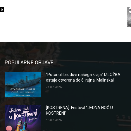
0
POPULARNE OBJAVE
“Potonuli brodovi našega kraja” IZLOŽBA
ostaje otvorena do 6. rujna, Malinska!
21.07.2026
[KOSTRENA]: Festival “JEDNA NOĆ U
KOSTRENI”
15.07.2026