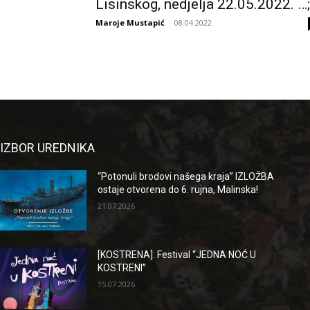
Lisinskog, nedjelja 22.05.2022. …;
Maroje Mustapić
-
08.04.2022
IZBOR UREDNIKA
“Potonuli brodovi našega kraja” IZLOŽBA
ostaje otvorena do 6. rujna, Malinska!
21.07.2026
[KOSTRENA]: Festival “JEDNA NOĆ U
KOSTRENI”
15.07.2026