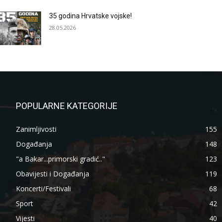
35 godina Hrvatske vojske!
28.05.2026
POPULARNE KATEGORIJE
Zanimljivosti
155
Događanja
148
"a Bakar...primorski gradić.."
123
Obavijesti i Događanja
119
Koncerti/Festivali
68
Sport
42
Vijesti
40