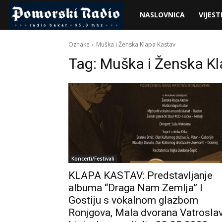
Pomorski
NASLOVNICA
VIJEST
Radio
Oznake
Muška i Ženska Klapa Kastav
Tag:
Muška i Ženska K
Koncerti/Festivali
KLAPA KASTAV: Predstavljanje
albuma “Draga Nam Zemlja” I
Gostiju s vokalnom glazbom
Ronjgova, Mala dvorana Vatrosla