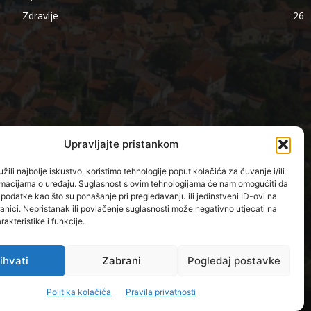
Zdravlje
26
Upravljajte pristankom
PRATITE NAS
žili najbolje iskustvo, koristimo tehnologije poput kolačića za čuvanje i/ili
ormacijama o uređaju. Suglasnost s ovim tehnologijama će nam omogućiti da
odatke kao što su ponašanje pri pregledavanju ili jedinstveni ID-ovi na
anici. Nepristanak ili povlačenje suglasnosti može negativno utjecati na
akteristike i funkcije.
ihvati
Zabrani
Pogledaj postavke
Politika kolačića
Pravila privatnosti
ADA:
MS