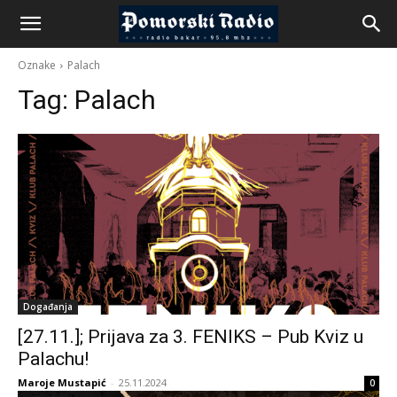
Oznake
Palach
Tag:
Palach
Događanja
[27.11.]; Prijava za 3. FENIKS – Pub Kviz u
Palachu!
Maroje Mustapić
-
25.11.2024
0