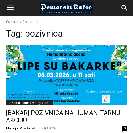
Oznake
Pozivnica
Tag:
pozivnica
"a Bakar...primorski gradić.."
[BAKAR] POZIVNICA NA HUMANITARNU
AKCIJU!
Maroje Mustapić
-
03.03.2026
0