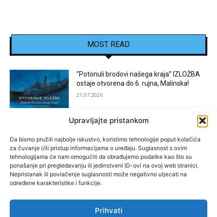
MOST READ
“Potonuli brodovi našega kraja” IZLOŽBA
ostaje otvorena do 6. rujna, Malinska!
21.07.2026
Upravljajte pristankom
[KOSTRENA]: Festival “JEDNA NOĆ U
KOSTRENI”
Da bismo pružili najbolje iskustvo, koristimo tehnologije poput kolačića
za čuvanje i/ili pristup informacijama o uređaju. Suglasnost s ovim
15.07.2026
tehnologijama će nam omogućiti da obrađujemo podatke kao što su
ponašanje pri pregledavanju ili jedinstveni ID-ovi na ovoj web stranici.
Nepristanak ili povlačenje suglasnosti može negativno utjecati na
[BAKAR]: MARGARETINO LETO 2026!
određene karakteristike i funkcije.
15.07.2026
Prihvati