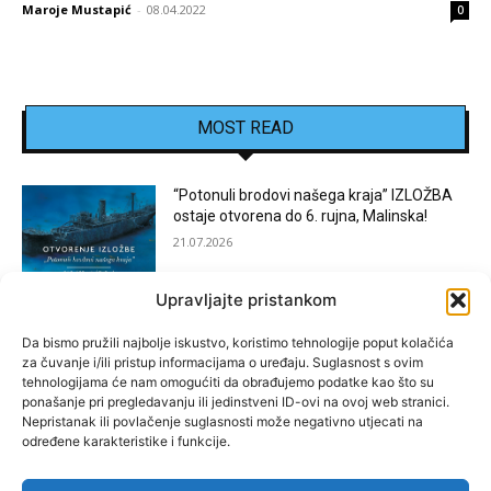
Maroje Mustapić
-
08.04.2022
0
MOST READ
“Potonuli brodovi našega kraja” IZLOŽBA
ostaje otvorena do 6. rujna, Malinska!
21.07.2026
Upravljajte pristankom
[KOSTRENA]: Festival “JEDNA NOĆ U
KOSTRENI”
Da bismo pružili najbolje iskustvo, koristimo tehnologije poput kolačića
za čuvanje i/ili pristup informacijama o uređaju. Suglasnost s ovim
15.07.2026
tehnologijama će nam omogućiti da obrađujemo podatke kao što su
ponašanje pri pregledavanju ili jedinstveni ID-ovi na ovoj web stranici.
Nepristanak ili povlačenje suglasnosti može negativno utjecati na
[BAKAR]: MARGARETINO LETO 2026!
određene karakteristike i funkcije.
15.07.2026