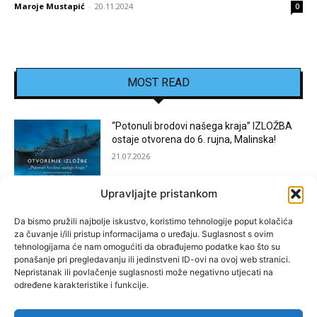
Maroje Mustapić
-
20.11.2024
0
MOST READ
“Potonuli brodovi našega kraja” IZLOŽBA
ostaje otvorena do 6. rujna, Malinska!
21.07.2026
Upravljajte pristankom
[KOSTRENA]: Festival “JEDNA NOĆ U
KOSTRENI”
Da bismo pružili najbolje iskustvo, koristimo tehnologije poput kolačića
za čuvanje i/ili pristup informacijama o uređaju. Suglasnost s ovim
15.07.2026
tehnologijama će nam omogućiti da obrađujemo podatke kao što su
ponašanje pri pregledavanju ili jedinstveni ID-ovi na ovoj web stranici.
Nepristanak ili povlačenje suglasnosti može negativno utjecati na
[BAKAR]: MARGARETINO LETO 2026!
određene karakteristike i funkcije.
15.07.2026