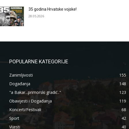
35 godina Hrvatske vojske!
28.05.2026
POPULARNE KATEGORIJE
Zanimljivosti
155
Događanja
148
"a Bakar...primorski gradić.."
123
Obavijesti i Događanja
119
Koncerti/Festivali
68
Sport
42
Vijesti
40