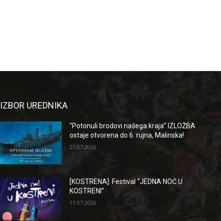
IZBOR UREDNIKA
“Potonuli brodovi našega kraja” IZLOŽBA
ostaje otvorena do 6. rujna, Malinska!
21.07.2026
[KOSTRENA]: Festival “JEDNA NOĆ U
KOSTRENI”
15.07.2026