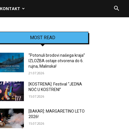
KONTAKT
MOST READ
“Potonuli brodovi našega kraja”
IZLOŽBA ostaje otvorena do 6.
rujna, Malinska!
21.07.2026
[KOSTRENA]: Festival “JEDNA
NOĆ U KOSTRENI”
15.07.2026
[BAKAR]: MARGARETINO LETO
2026!
15.07.2026