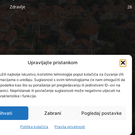
Zdravlje
26
Upravljajte pristankom
PRATITE NAS
žili najbolje iskustvo, koristimo tehnologije poput kolačića za čuvanje i/ili
ormacijama o uređaju. Suglasnost s ovim tehnologijama će nam omogućiti da
odatke kao što su ponašanje pri pregledavanju ili jedinstveni ID-ovi na
anici. Nepristanak ili povlačenje suglasnosti može negativno utjecati na
akteristike i funkcije.
ihvati
Zabrani
Pogledaj postavke
Politika kolačića
Pravila privatnosti
ADA:
MS