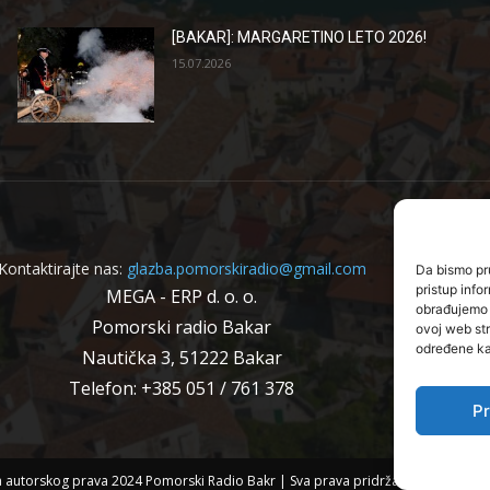
[BAKAR]: MARGARETINO LETO 2026!
15.07.2026
Kontaktirajte nas:
glazba.pomorskiradio@gmail.com
Da bismo pru
pristup inf
MEGA - ERP d. o. o.
obrađujemo p
Pomorski radio Bakar
ovoj web str
određene kar
Nautička 3, 51222 Bakar
Telefon: +385 051 / 761 378
Pr
a autorskog prava 2024 Pomorski Radio Bakr | Sva prava pridržana | WEB IZR