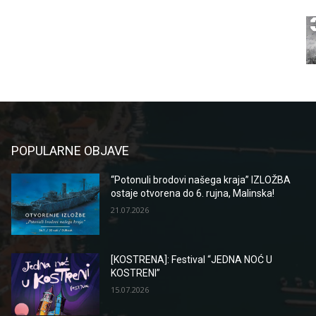
POPULARNE OBJAVE
“Potonuli brodovi našega kraja” IZLOŽBA
ostaje otvorena do 6. rujna, Malinska!
21.07.2026
[KOSTRENA]: Festival “JEDNA NOĆ U
KOSTRENI”
15.07.2026