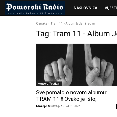
Pomorski
NASLOVNICA
VIJEST
Radio
Oznake
Tram 11 - Album Jedan i Jedan
Tag:
Tram 11 - Album J
Koncerti/Festivali
Sve pomalo o novom albumu:
TRAM 11!!! Ovako je išlo;
Maroje Mustapić
-
24.01.2022