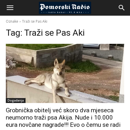
Oznake
Traži se Pas Aki
Tag:
Traži se Pas Aki
Događanja
Grobnička obitelj već skoro dva mjeseca
neumorno traži psa Akija. Nude i 10.000
eura novčane nagrade!!! Evo o čemu se radi