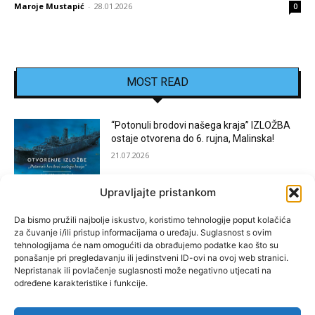
Maroje Mustapić
-
28.01.2026
0
MOST READ
“Potonuli brodovi našega kraja” IZLOŽBA
ostaje otvorena do 6. rujna, Malinska!
21.07.2026
Upravljajte pristankom
[KOSTRENA]: Festival “JEDNA NOĆ U
KOSTRENI”
Da bismo pružili najbolje iskustvo, koristimo tehnologije poput kolačića
za čuvanje i/ili pristup informacijama o uređaju. Suglasnost s ovim
15.07.2026
tehnologijama će nam omogućiti da obrađujemo podatke kao što su
ponašanje pri pregledavanju ili jedinstveni ID-ovi na ovoj web stranici.
Nepristanak ili povlačenje suglasnosti može negativno utjecati na
[BAKAR]: MARGARETINO LETO 2026!
određene karakteristike i funkcije.
15.07.2026