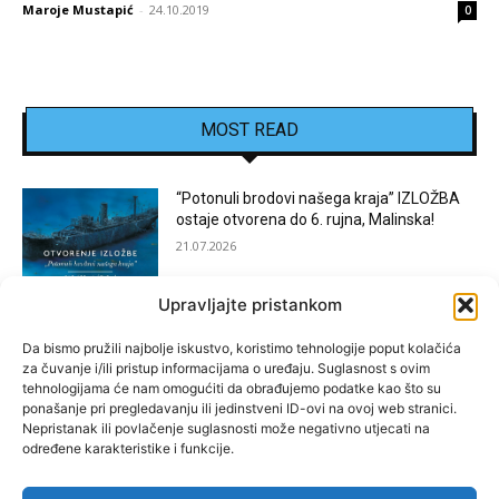
Maroje Mustapić
-
24.10.2019
0
MOST READ
“Potonuli brodovi našega kraja” IZLOŽBA
ostaje otvorena do 6. rujna, Malinska!
21.07.2026
Upravljajte pristankom
[KOSTRENA]: Festival “JEDNA NOĆ U
KOSTRENI”
Da bismo pružili najbolje iskustvo, koristimo tehnologije poput kolačića
za čuvanje i/ili pristup informacijama o uređaju. Suglasnost s ovim
15.07.2026
tehnologijama će nam omogućiti da obrađujemo podatke kao što su
ponašanje pri pregledavanju ili jedinstveni ID-ovi na ovoj web stranici.
Nepristanak ili povlačenje suglasnosti može negativno utjecati na
[BAKAR]: MARGARETINO LETO 2026!
određene karakteristike i funkcije.
15.07.2026