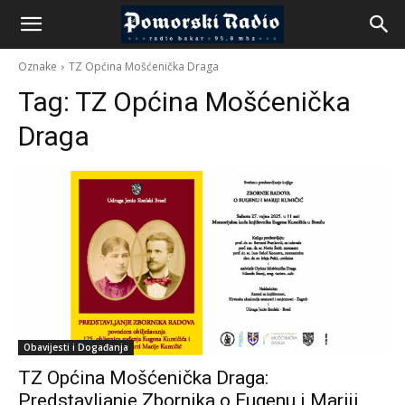
Oznake
TZ Općina Mošćenička Draga
Tag:
TZ Općina Mošćenička
Draga
Obavijesti i Događanja
TZ Općina Mošćenička Draga:
Predstavljanje Zbornika o Eugenu i Mariji