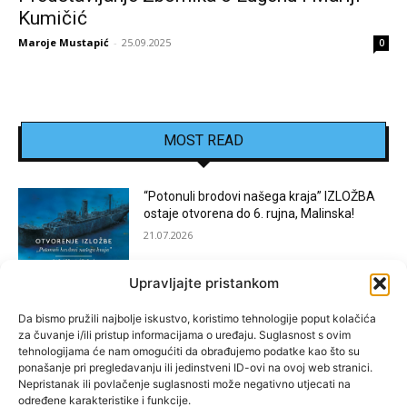
Kumičić
Maroje Mustapić
-
25.09.2025
0
MOST READ
“Potonuli brodovi našega kraja” IZLOŽBA
ostaje otvorena do 6. rujna, Malinska!
21.07.2026
Upravljajte pristankom
[KOSTRENA]: Festival “JEDNA NOĆ U
KOSTRENI”
Da bismo pružili najbolje iskustvo, koristimo tehnologije poput kolačića
za čuvanje i/ili pristup informacijama o uređaju. Suglasnost s ovim
15.07.2026
tehnologijama će nam omogućiti da obrađujemo podatke kao što su
ponašanje pri pregledavanju ili jedinstveni ID-ovi na ovoj web stranici.
Nepristanak ili povlačenje suglasnosti može negativno utjecati na
[BAKAR]: MARGARETINO LETO 2026!
određene karakteristike i funkcije.