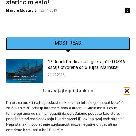
startno mjesto!
Maroje Mustapić
-
23.11.2019
0
MOST READ
“Potonuli brodovi našega kraja” IZLOŽBA
ostaje otvorena do 6. rujna, Malinska!
21.07.2026
Upravljajte pristankom
[KOSTRENA]: Festival “JEDNA NOĆ U
KOSTRENI”
Da bismo pružili najbolje iskustvo, koristimo tehnologije poput kolačića
za čuvanje i/ili pristup informacijama o uređaju. Suglasnost s ovim
15.07.2026
tehnologijama će nam omogućiti da obrađujemo podatke kao što su
ponašanje pri pregledavanju ili jedinstveni ID-ovi na ovoj web stranici.
Nepristanak ili povlačenje suglasnosti može negativno utjecati na
[BAKAR]: MARGARETINO LETO 2026!
određene karakteristike i funkcije.