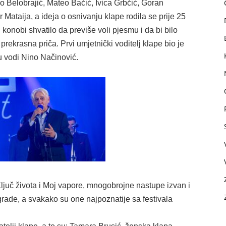
no Belobrajić, Mateo Bačić, Ivica Grbčić, Goran
 Mataija, a ideja o osnivanju klape rodila se prije 25
 konobi shvatilo da previše voli pjesmu i da bi bilo
 prekrasna priča. Prvi umjetnički voditelj klape bio je
 vodi Nino Načinović.
ljuč života i Moj vapore, mnogobrojne nastupe izvan i
rade, a svakako su one najpoznatije sa festivala