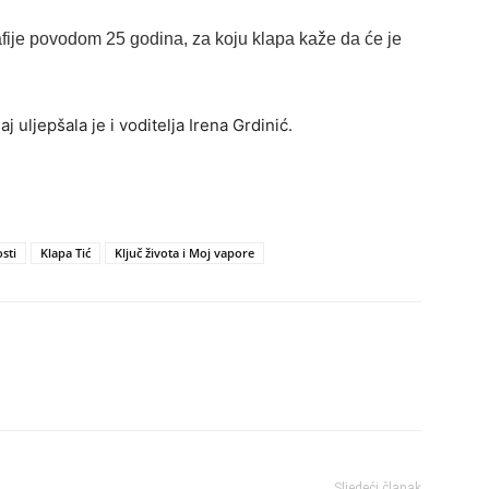
rafije povodom 25 godina, za koju klapa kaže da će je
j uljepšala je i voditelja Irena Grdinić.
sti
Klapa Tić
Ključ života i Moj vapore
Sljedeći članak