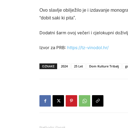
Ovo slavlje obilježilo je i izdavanje monog
“dobit saki ki pita”.
Dodatni šarm ovoj večeri i cjelokupni doživlja
Izvor za PRB:
https://tz-vinodol.hr/
OZNAKE
2024
25 Let
Dom Kulture Tribalj
go
Prethodni članak