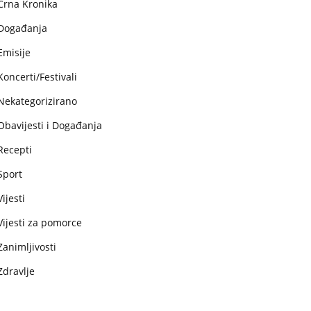
Crna Kronika
Događanja
Emisije
Koncerti/Festivali
Nekategorizirano
Obavijesti i Događanja
Recepti
Sport
Vijesti
Vijesti za pomorce
Zanimljivosti
Zdravlje