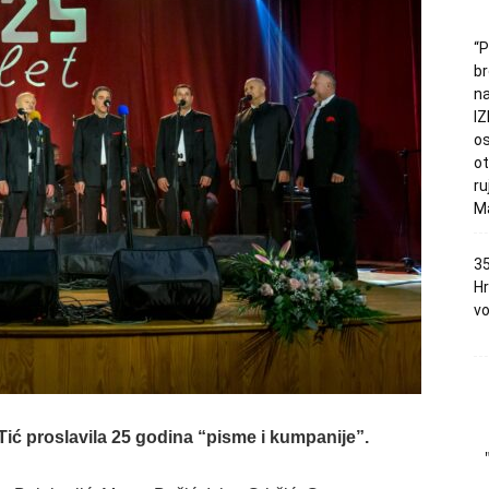
“P
br
na
I
os
ot
ru
Ma
35
H
vo
Tić proslavila 25 godina “pisme i kumpanije”.