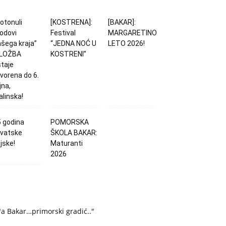
otonuli
[KOSTRENA]:
[BAKAR]:
odovi
Festival
MARGARETINO
šega kraja”
“JEDNA NOĆ U
LETO 2026!
ZLOŽBA
KOSTRENI”
taje
vorena do 6.
jna,
linska!
 godina
POMORSKA
rvatske
ŠKOLA BAKAR:
jske!
Maturanti
2026
"a Bakar…primorski gradić.."