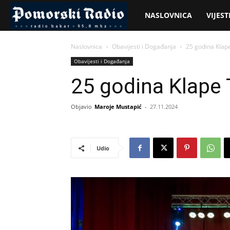
Pomorski
NASLOVNICA
VIJEST
Radio
Naslovnica
Obavijesti i Događanja
25 godina Klape
Obavijesti i Događanja
25 godina Klape 
Objavio
Maroje Mustapić
-
27.11.2024
Udio