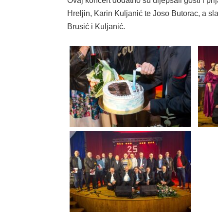
Ovaj koncert dodatno su uljepšali gosti i pri
Hreljin, Karin Kuljanić te Joso Butorac, a sl
Brusić i Kuljanić.