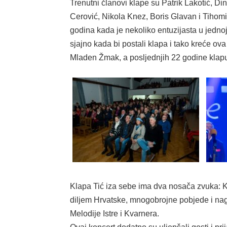
Trenutni članovi klape su Patrik Lakotić, Di
Cerović, Nikola Knez, Boris Glavan i Tihomir
godina kada je nekoliko entuzijasta u jednoj
sjajno kada bi postali klapa i tako kreće ova
Mladen Žmak, a posljednjih 22 godine klapu
Klapa Tić iza sebe ima dva nosača zvuka: K
diljem Hrvatske, mnogobrojne pobjede i nag
Melodije Istre i Kvarnera.