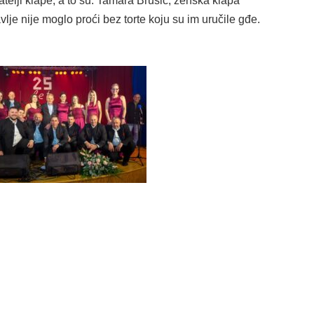
jatelji klape, a to su: Tamara Brusić, ženska klapa
avlje nije moglo proći bez torte koju su im uručile gđe.