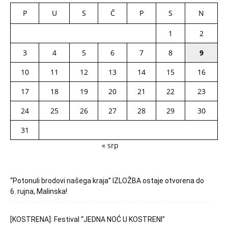
P
U
S
Č
P
S
N
1
2
3
4
5
6
7
8
9
10
11
12
13
14
15
16
17
18
19
20
21
22
23
24
25
26
27
28
29
30
31
« srp
“Potonuli brodovi našega kraja” IZLOŽBA ostaje otvorena do
6. rujna, Malinska!
[KOSTRENA]: Festival “JEDNA NOĆ U KOSTRENI”