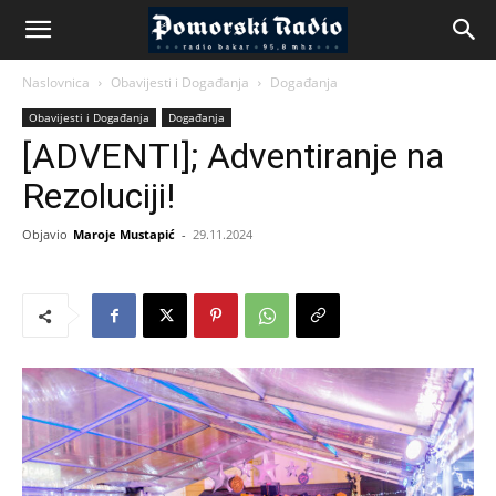
Naslovnica
Obavijesti i Događanja
Događanja
Obavijesti i Događanja
Događanja
[ADVENTI]; Adventiranje na
Rezoluciji!
Objavio
Maroje Mustapić
-
29.11.2024