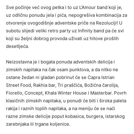
Sve počinje već ovog petka i to uz L’Amour band koji je,
uz odličnu ponudu jela i pića, nepogrešiva kombinacija za
otvorenje ovogodišnje adventske priče na Rezoluciji! U
subotu slijedi veliki retro party uz Infinity band pa će svi
koji su željni dobrog provoda uživati uz hitove prošlih
desetljeća.
Neizostavna je i bogata ponuda adventskih delicija i
zimskih napitaka na čak osam punktova, a da nitko ne
ostane žedan ni gladan pobrinut će se Capra Istrian
Street Food, Rakhia bar, Tri praščića, Božićna čarolija,
Fiorello, Concept, Khala Winter House i Masterbar. Povrh
klasičnih zimskih napitaka, u ponudi će biti i široka paleta
rakija i raznih toplih napitaka, a na meniju će se naći
razne zimske delicije poput kobasica, burgera, istarskog
zarebnjaka ili trgane koljenice.