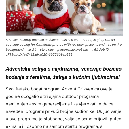
A French Bulldog dressed as Santa Claus and another dog in gingerbread
costume posing for Christmas photos with reindeer, presents and tree on the
background. --ar 2:1 --style raw --personalize avc8cze --v 6.1 Job ID:
c798dbc2-fae7-42ad-a020-6b55609ab338
Adventska šetnja s najdražima, večernje božićno
hodanje s feralima, šetnja s kućnim ljubimcima!
Svoj itetako bogat program Advent Crikvenica ove je
godine obogatio s tri sjajna outdoor programa
namijenjena svim generacijama i za vjerovati je da će
navedeni programi privući brojne sudionike. Uključivanje
u sve programe je slobodno, valja se samo prijaviti putem
e-maila ili osobno na samom startu programa, s