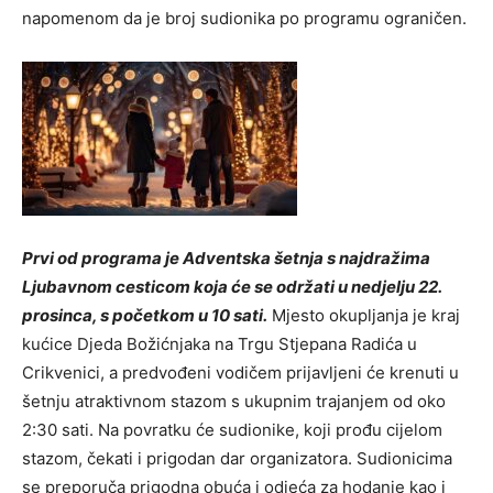
napomenom da je broj sudionika po programu ograničen.
Prvi od programa je Adventska šetnja s najdražima
Ljubavnom cesticom koja će se održati u nedjelju 22.
prosinca, s početkom u 10 sati.
Mjesto okupljanja je kraj
kućice Djeda Božićnjaka na Trgu Stjepana Radića u
Crikvenici, a predvođeni vodičem prijavljeni će krenuti u
šetnju atraktivnom stazom s ukupnim trajanjem od oko
2:30 sati. Na povratku će sudionike, koji prođu cijelom
stazom, čekati i prigodan dar organizatora. Sudionicima
se preporuča prigodna obuća i odjeća za hodanje kao i