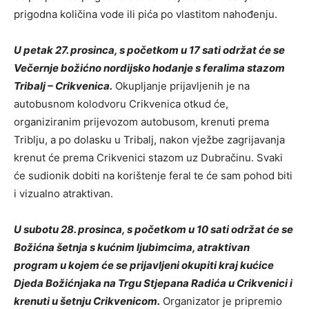
prigodna količina vode ili pića po vlastitom nahođenju.
U petak 27. prosinca, s početkom u 17 sati održat će se
Večernje božićno nordijsko hodanje s feralima stazom
Tribalj – Crikvenica.
Okupljanje prijavljenih je na
autobusnom kolodvoru Crikvenica otkud će,
organiziranim prijevozom autobusom, krenuti prema
Triblju, a po dolasku u Tribalj, nakon vježbe zagrijavanja
krenut će prema Crikvenici stazom uz Dubračinu. Svaki
će sudionik dobiti na korištenje feral te će sam pohod biti
i vizualno atraktivan.
U subotu 28. prosinca, s početkom u 10 sati održat će se
Božićna šetnja s kućnim ljubimcima, atraktivan
program u kojem će se prijavljeni okupiti kraj kućice
Djeda Božićnjaka na Trgu Stjepana Radića u Crikvenici i
krenuti u šetnju Crikvenicom.
Organizator je pripremio