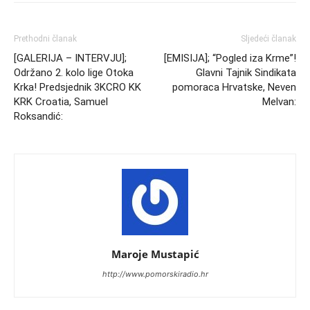
Prethodni članak
Sljedeći članak
[GALERIJA – INTERVJU];
[EMISIJA]; “Pogled iza Krme”!
Održano 2. kolo lige Otoka
Glavni Tajnik Sindikata
Krka! Predsjednik 3KCRO KK
pomoraca Hrvatske, Neven
KRK Croatia, Samuel
Melvan:
Roksandić:
Maroje Mustapić
http://www.pomorskiradio.hr