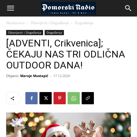
Naslovnica
Obavijesti i Događanja
Događanja
Obavijesti i Događanja
Događanja
[ADVENTI, Crikvenica];
ČEKAJU NAS TRI ODLIČNA
OUTDOOR DANA!
Objavio
Maroje Mustapić
-
17.12.2024