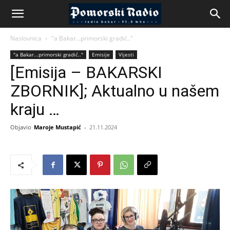
Naslovnica
"a Bakar...primorski gradić.."
"a Bakar...primorski gradić.."
Emisije
Vijesti
[Emisija – BAKARSKI
ZBORNIK]; Aktualno u našem
kraju …
Objavio
Maroje Mustapić
-
21.11.2024