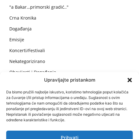
"a Bakar…primorski gradić.."
Crna Kronika
Događanja
Emisije
Koncerti/Festivali
Nekategorizirano
Obavijesti i Događanja
Upravljajte pristankom
Recepti
Da bismo pružili najbolje iskustvo, koristimo tehnologije poput kolačića
Sport
za čuvanje i/ili pristup informacijama o uređaju. Suglasnost s ovim
tehnologijama će nam omogućiti da obrađujemo podatke kao što su
Vijesti
ponašanje pri pregledavanju ili jedinstveni ID-ovi na ovoj web stranici.
Nepristanak ili povlačenje suglasnosti može negativno utjecati na
Vijesti za pomorce
određene karakteristike i funkcije.
Zanimljivosti
Zdravlje
Prihvati