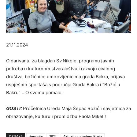
21.11.2024
O darivanju za blagdan Sv.Nikole, programu javnih
potreba u kulturnom stvaralaštvu i razvoju civilnog
društva, božićnice umirovljenicima grada Bakra, prijava
uspješnih sportaša s područja Grada Bakra i “Božić u
Bakru” .. O svemu pomalo:
GOSTI:
Pročelnica Ureda Maja Šepac Rožić i savjetnica za
obrazovanje, kulturu i promidžbu Paola Mikeli!
OZNAKE
#emisije
2024
Aktualno u našem Kraju