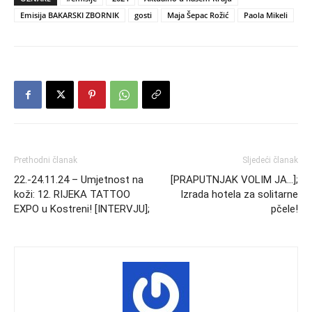
Emisija BAKARSKI ZBORNIK
gosti
Maja Šepac Rožić
Paola Mikeli
Prethodni članak
Sljedeći članak
22.-24.11.24 – Umjetnost na
[PRAPUTNJAK VOLIM JA…];
koži: 12. RIJEKA TATTOO
Izrada hotela za solitarne
EXPO u Kostreni! [INTERVJU];
pčele!