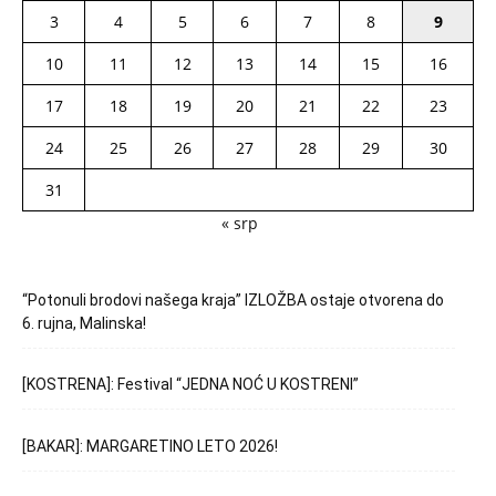
3
4
5
6
7
8
9
10
11
12
13
14
15
16
17
18
19
20
21
22
23
24
25
26
27
28
29
30
31
« srp
“Potonuli brodovi našega kraja” IZLOŽBA ostaje otvorena do
6. rujna, Malinska!
[KOSTRENA]: Festival “JEDNA NOĆ U KOSTRENI”
[BAKAR]: MARGARETINO LETO 2026!