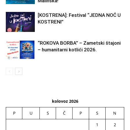
Malinska!
[KOSTRENA]: Festival “JEDNA NOĆ U
KOSTRENI”
“ROKOVA BORBA” – Zametski štajoni
– humanitarni kotlići 2026.
kolovoz 2026
P
U
S
Č
P
S
N
1
2