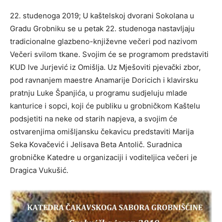
22. studenoga 2019; U kaštelskoj dvorani Sokolana u
Gradu Grobniku se u petak 22. studenoga nastavljaju
tradicionalne glazbeno-književne večeri pod nazivom
Večeri svilom tkane. Svojim će se programom predstaviti
KUD Ive Jurjević iz Omišlja. Uz Mješoviti pjevački zbor,
pod ravnanjem maestre Anamarije Doricich i klavirsku
pratnju Luke Španjića, u programu sudjeluju mlade
kanturice i sopci, koji će publiku u grobničkom Kaštelu
podsjetiti na neke od starih napjeva, a svojim će
ostvarenjima omišljansku čekavicu predstaviti Marija
Seka Kovačević i Jelisava Beta Antolič. Suradnica
grobničke Katedre u organizaciji i voditeljica večeri je
Dragica Vukušić.