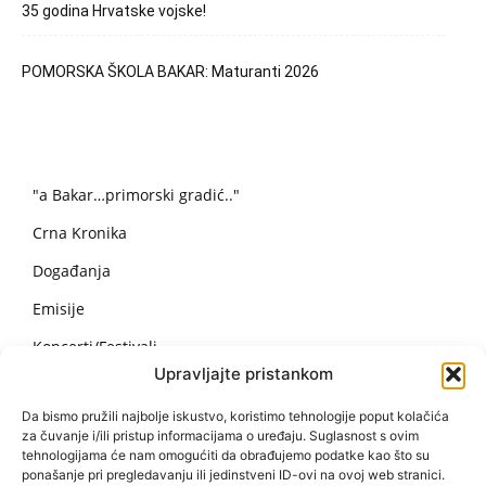
35 godina Hrvatske vojske!
POMORSKA ŠKOLA BAKAR: Maturanti 2026
"a Bakar…primorski gradić.."
Crna Kronika
Događanja
Emisije
Koncerti/Festivali
Upravljajte pristankom
Nekategorizirano
Da bismo pružili najbolje iskustvo, koristimo tehnologije poput kolačića
Obavijesti i Događanja
za čuvanje i/ili pristup informacijama o uređaju. Suglasnost s ovim
tehnologijama će nam omogućiti da obrađujemo podatke kao što su
Recepti
ponašanje pri pregledavanju ili jedinstveni ID-ovi na ovoj web stranici.