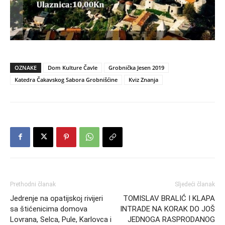
OZNAKE
Dom Kulture Čavle
Grobnička Jesen 2019
Katedra Čakavskog Sabora Grobnišćine
Kviz Znanja
Prethodni članak
Sljedeći članak
Jedrenje na opatijskoj rivijeri
TOMISLAV BRALIĆ I KLAPA
sa štićenicima domova
INTRADE NA KORAK DO JOŠ
Lovrana, Selca, Pule, Karlovca i
JEDNOGA RASPRODANOG