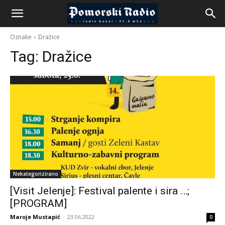
Oznake
Dražice
Tag:
Dražice
Nekategorizirano
[Visit Jelenje]: Festival palente i sira …;
[PROGRAM]
Maroje Mustapić
-
23.06.2022
0