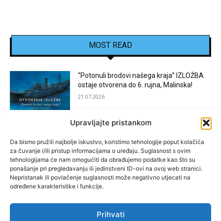
MOST READ
“Potonuli brodovi našega kraja” IZLOŽBA
ostaje otvorena do 6. rujna, Malinska!
21.07.2026
Upravljajte pristankom
[KOSTRENA]: Festival “JEDNA NOĆ U
KOSTRENI”
Da bismo pružili najbolje iskustvo, koristimo tehnologije poput kolačića
za čuvanje i/ili pristup informacijama o uređaju. Suglasnost s ovim
15.07.2026
tehnologijama će nam omogućiti da obrađujemo podatke kao što su
ponašanje pri pregledavanju ili jedinstveni ID-ovi na ovoj web stranici.
Nepristanak ili povlačenje suglasnosti može negativno utjecati na
[BAKAR]: MARGARETINO LETO 2026!
određene karakteristike i funkcije.
15.07.2026
Prihvati