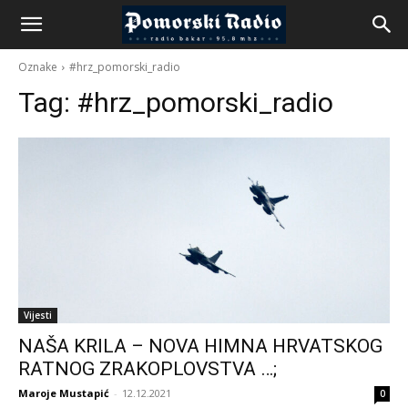
Oznake
#hrz_pomorski_radio
Tag:
#hrz_pomorski_radio
Vijesti
NAŠA KRILA – NOVA HIMNA HRVATSKOG
RATNOG ZRAKOPLOVSTVA …;
Maroje Mustapić
-
12.12.2021
0