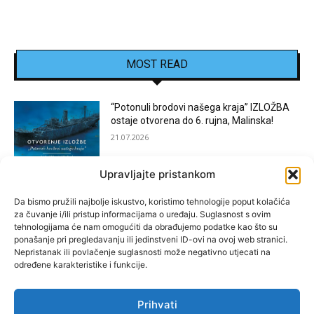
MOST READ
“Potonuli brodovi našega kraja” IZLOŽBA
ostaje otvorena do 6. rujna, Malinska!
21.07.2026
Upravljajte pristankom
[KOSTRENA]: Festival “JEDNA NOĆ U
KOSTRENI”
Da bismo pružili najbolje iskustvo, koristimo tehnologije poput kolačića
za čuvanje i/ili pristup informacijama o uređaju. Suglasnost s ovim
15.07.2026
tehnologijama će nam omogućiti da obrađujemo podatke kao što su
ponašanje pri pregledavanju ili jedinstveni ID-ovi na ovoj web stranici.
Nepristanak ili povlačenje suglasnosti može negativno utjecati na
[BAKAR]: MARGARETINO LETO 2026!
određene karakteristike i funkcije.
15.07.2026
Prihvati