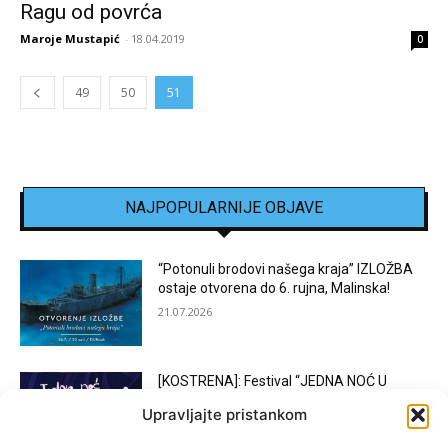
Ragu od povrća
Maroje Mustapić
-
18.04.2019
0
49
50
51
NAJPOPULARNIJE OBJAVE
“Potonuli brodovi našega kraja” IZLOŽBA
ostaje otvorena do 6. rujna, Malinska!
21.07.2026
[KOSTRENA]: Festival “JEDNA NOĆ U
KOSTRENI”
Upravljajte pristankom
15.07.2026