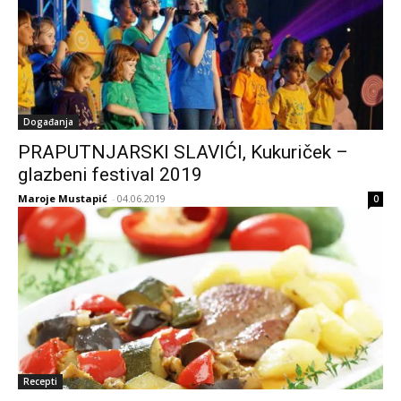
Događanja
PRAPUTNJARSKI SLAVIĆI, Kukuriček –
glazbeni festival 2019
Maroje Mustapić
-
04.06.2019
0
Recepti