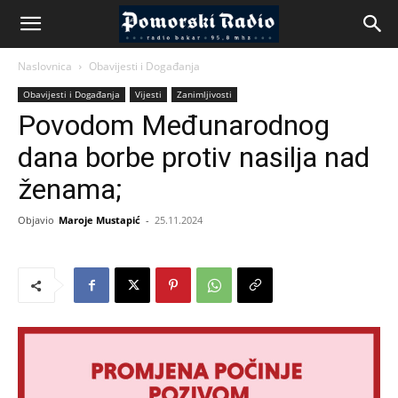
Naslovnica
Obavijesti i Događanja
Obavijesti i Događanja
Vijesti
Zanimljivosti
Povodom Međunarodnog
dana borbe protiv nasilja nad
ženama;
Objavio
Maroje Mustapić
-
25.11.2024