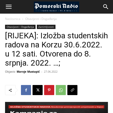
Naslovnica
Obavijesti i Događanja
Obavijesti i Događanja
Zanimljivosti
[RIJEKA]: Izložba studentskih
radova na Korzu 30.6.2022.
u 12 sati. Otvorena do 8.
srpnja. 2022. …;
Objavio
Maroje Mustapić
-
27.06.2022