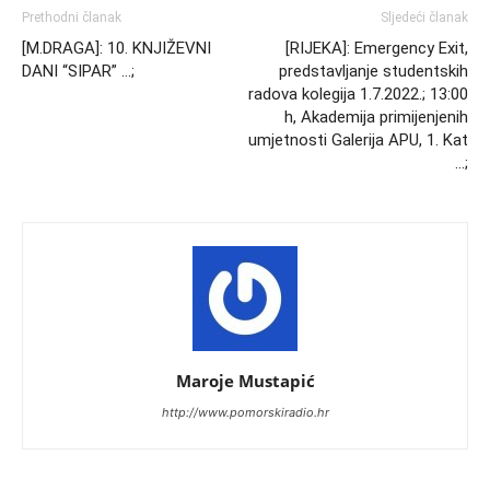
Prethodni članak
Sljedeći članak
[M.DRAGA]: 10. KNJIŽEVNI
[RIJEKA]: Emergency Exit,
DANI “SIPAR” …;
predstavljanje studentskih
radova kolegija 1.7.2022.; 13:00
h, Akademija primijenjenih
umjetnosti Galerija APU, 1. Kat
…;
Maroje Mustapić
http://www.pomorskiradio.hr