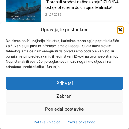
“Potonuli brodovi našega kraja” IZLOŽBA
ostaje otvorena do 6. rujna, Malinska!
21.07.2026
Upravljajte pristankom
[KOSTRENA]: Festival “JEDNA NOĆ U
KOSTRENI”
Da bismo pružili najbolje iskustvo, koristimo tehnologije poput kolačića
za čuvanje i/ili pristup informacijama o uređaju. Suglasnost s ovim
15.07.2026
tehnologijama će nam omogućiti da obrađujemo podatke kao što su
ponašanje pri pregledavanju ili jedinstveni ID-ovi na ovoj web stranici.
Nepristanak ili povlačenje suglasnosti može negativno utjecati na
[BAKAR]: MARGARETINO LETO 2026!
određene karakteristike i funkcije.
15.07.2026
Prihvati
Zabrani
35 godina Hrvatske vojske!
28.05.2026
Pogledaj postavke
Politika kolačića
Pravila privatnosti