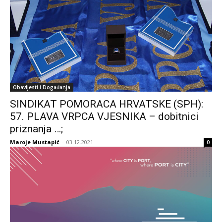
Obavijesti i Događanja
SINDIKAT POMORACA HRVATSKE (SPH):
57. PLAVA VRPCA VJESNIKA – dobitnici
priznanja …;
Maroje Mustapić
-
03.12.2021
0