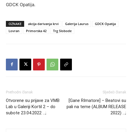
GDCK Opatija.
OZNAKE
akcija darivanja krvi
Galerija Laurus
GDCK Opatija
Lovran
Primorska 42
Trg Slobode
Prethodni članak
Sljedeći članak
Otvorene su prijave za VMB
[Gane RImatore] – Beatovi su
Lab u Galeriji Kortil 2 – do
pali na teme (ALBUM RELEASE
subote 23.04.2022 …;
2022) …;