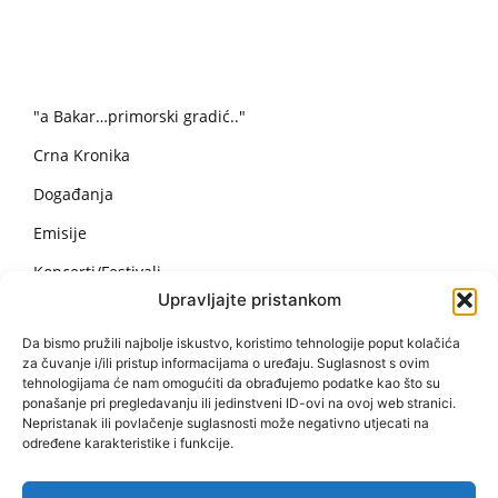
"a Bakar…primorski gradić.."
Crna Kronika
Događanja
Emisije
Koncerti/Festivali
Upravljajte pristankom
Nekategorizirano
Da bismo pružili najbolje iskustvo, koristimo tehnologije poput kolačića
Obavijesti i Događanja
za čuvanje i/ili pristup informacijama o uređaju. Suglasnost s ovim
tehnologijama će nam omogućiti da obrađujemo podatke kao što su
Recepti
ponašanje pri pregledavanju ili jedinstveni ID-ovi na ovoj web stranici.
Nepristanak ili povlačenje suglasnosti može negativno utjecati na
Sport
određene karakteristike i funkcije.
Vijesti