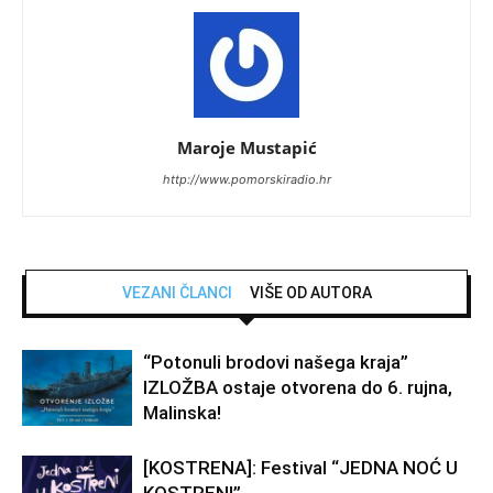
Maroje Mustapić
http://www.pomorskiradio.hr
VEZANI ČLANCI
VIŠE OD AUTORA
“Potonuli brodovi našega kraja”
IZLOŽBA ostaje otvorena do 6. rujna,
Malinska!
[KOSTRENA]: Festival “JEDNA NOĆ U
KOSTRENI”