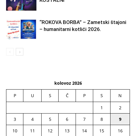
“ROKOVA BORBA” – Zametski štajoni
– humanitarni kotlići 2026.
kolovoz 2026
P
U
S
Č
P
S
N
1
2
3
4
5
6
7
8
9
10
11
12
13
14
15
16