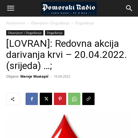
Naslovnica
Obavijesti i Događanja
Događanja
Obavijesti i Događanja
Događanja
[LOVRAN]: Redovna akcija
darivanja krvi – 20.04.2022.
(srijeda) …;
Objavio
Maroje Mustapić
-
16.04.2022